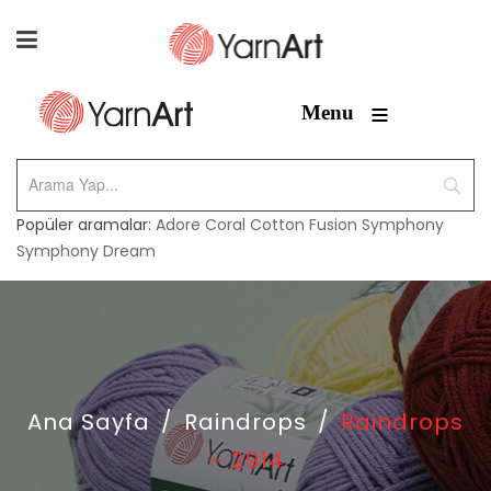
≡
Menu
Popüler aramalar:
Adore
Coral
Cotton Fusion
Symphony
Symphony Dream
Ana Sayfa
/
Raindrops
/
Raindrops
– 2914