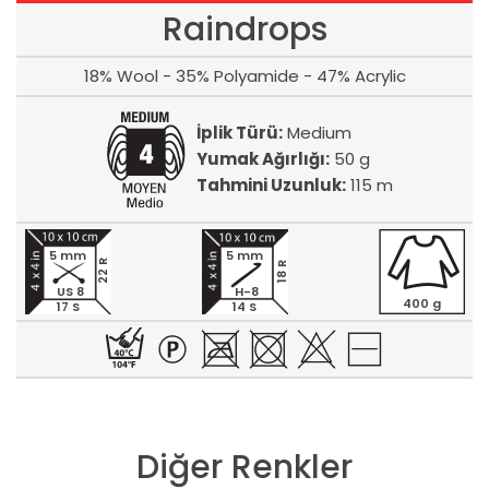
Raindrops
18% Wool - 35% Polyamide - 47% Acrylic
İplik Türü:
Medium
Yumak Ağırlığı:
50 g
Tahmini Uzunluk:
115 m
5 mm
5 mm
22 R
18 R
US 8
H-8
400 g
17 S
14 S
Diğer Renkler