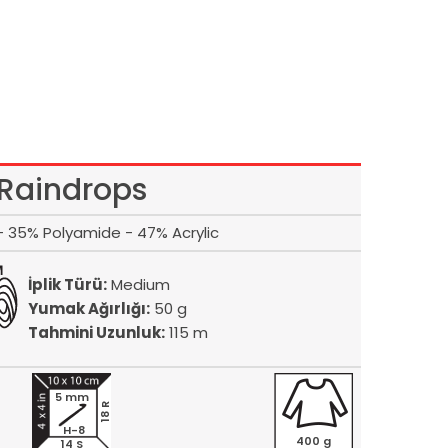
Raindrops
- 35% Polyamide - 47% Acrylic
İplik Türü:
Medium
Yumak Ağırlığı:
50 g
Tahmini Uzunluk:
115 m
5 mm
18 R
H-8
400 g
14 S