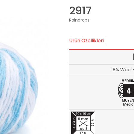
2917
Raindrops
Ürün Özellikleri
18% Wool 
5 mm
22 R
US 8
17 S