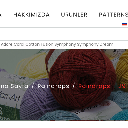
A
HAKKIMIZDA
ÜRÜNLER
PATTERN
:
Adore
Coral
Cotton Fusion
Symphony
Symphony Dream
Ana Sayfa
/
Raindrops
/
Raindrops – 29