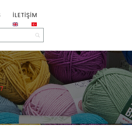
S
İLETIŞIM
17