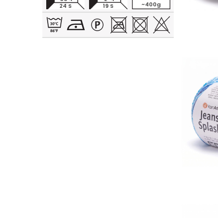
~400g
24 S
19 S