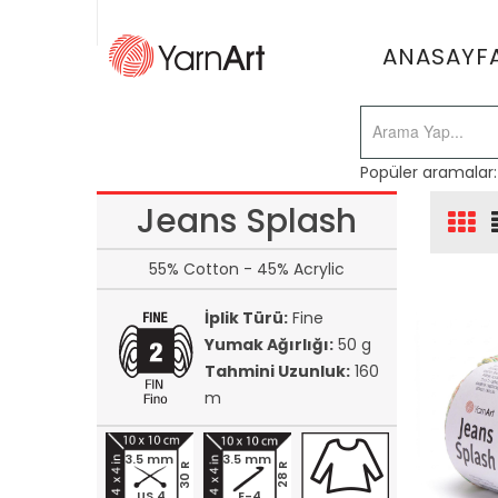
ANASAYF
Popüler aramalar
Jeans Splash
55% Cotton - 45% Acrylic
İplik Türü:
Fine
Yumak Ağırlığı:
50 g
Tahmini Uzunluk:
160
m
3.5 mm
3.5 mm
30 R
28 R
US 4
E-4