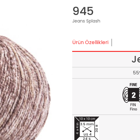
945
Jeans Splash
Ürün Özellikleri
J
55
3.5 mm
30 R
US 4
24 S