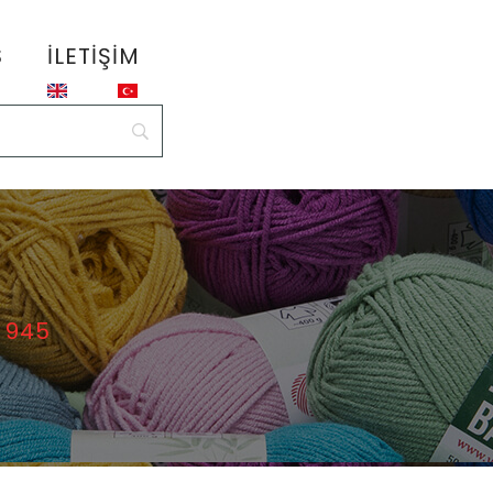
S
İLETIŞIM
 945