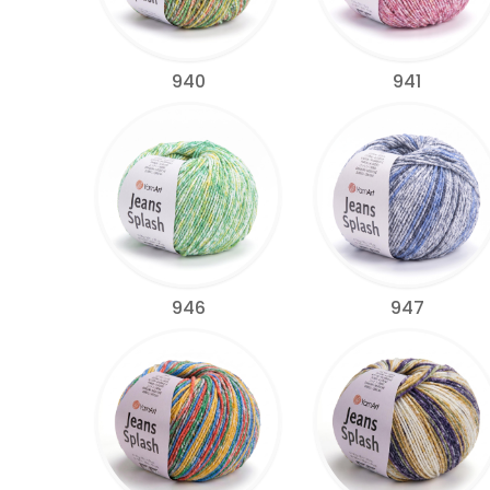
940
941
946
947