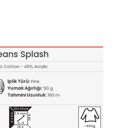
eans Splash
% Cotton - 45% Acrylic
İplik Türü:
Fine
Yumak Ağırlığı:
50 g
Tahmini Uzunluk:
160 m
3.5 mm
28 R
E-4
~400g
19 S