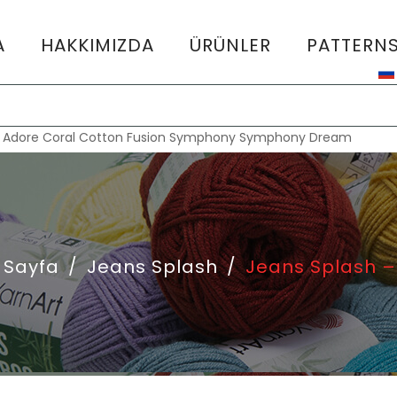
A
HAKKIMIZDA
ÜRÜNLER
PATTERN
:
Adore
Coral
Cotton Fusion
Symphony
Symphony Dream
 Sayfa
/
Jeans Splash
/
Jeans Splash –