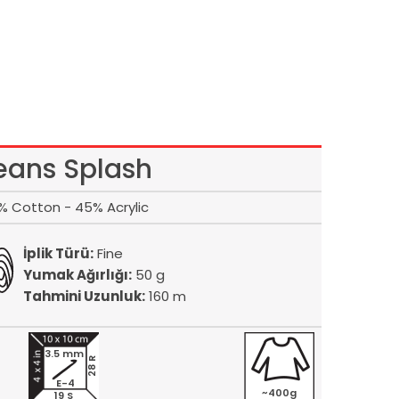
eans Splash
% Cotton - 45% Acrylic
İplik Türü:
Fine
Yumak Ağırlığı:
50 g
Tahmini Uzunluk:
160 m
3.5 mm
28 R
E-4
~400g
19 S