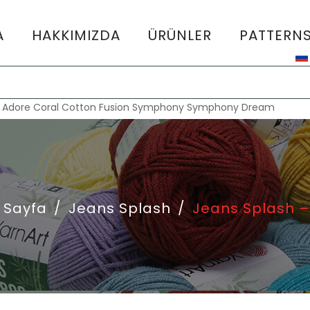
A
HAKKIMIZDA
ÜRÜNLER
PATTERN
:
Adore
Coral
Cotton Fusion
Symphony
Symphony Dream
 Sayfa
/
Jeans Splash
/
Jeans Splash –