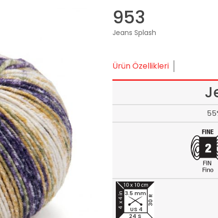
953
Jeans Splash
Ürün Özellikleri
J
55
3.5 mm
30 R
US 4
24 S