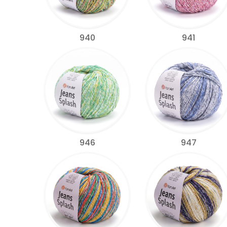
940
941
946
947