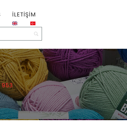
S
İLETIŞIM
 953