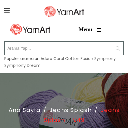
≡
Menu
Popüler aramalar:
Adore
Coral
Cotton Fusion
Symphony
Symphony Dream
Ana Sayfa
/
Jeans Splash
/
Jeans
Splash – 949