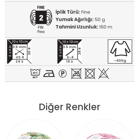
İplik Türü:
Fine
Yumak Ağırlığı:
50 g
Tahmini Uzunluk:
160 m
3.5 mm
3.5 mm
30 R
28 R
US 4
E-4
~400g
24 S
19 S
Diğer Renkler