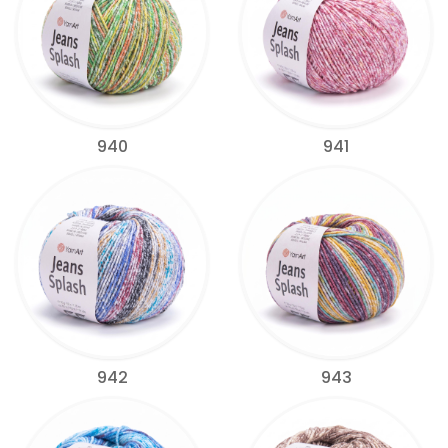
940
941
942
943