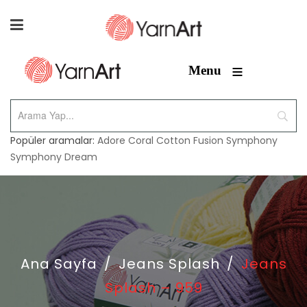
≡
Menu
Popüler aramalar:
Adore
Coral
Cotton Fusion
Symphony
Symphony Dream
Ana Sayfa
/
Jeans Splash
/
Jeans
Splash – 959