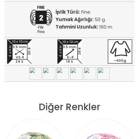
İplik Türü:
Fine
Yumak Ağırlığı:
50 g
Tahmini Uzunluk:
160 m
3.5 mm
3.5 mm
30 R
28 R
US 4
E-4
~400g
24 S
19 S
Diğer Renkler