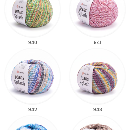
940
941
942
943