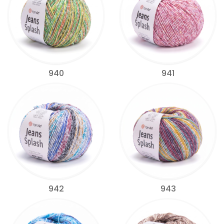
940
941
942
943