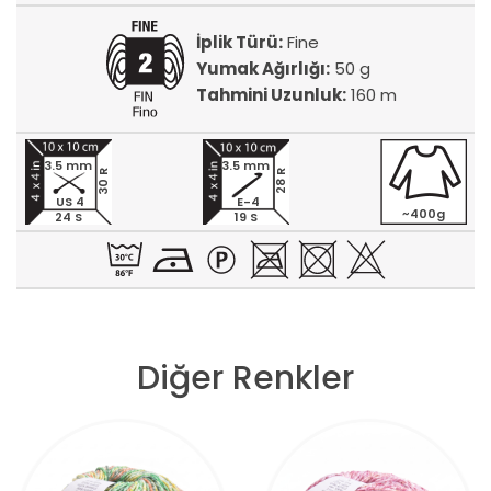
İplik Türü:
Fine
Yumak Ağırlığı:
50 g
Tahmini Uzunluk:
160 m
3.5 mm
3.5 mm
30 R
28 R
US 4
E-4
~400g
24 S
19 S
Diğer Renkler