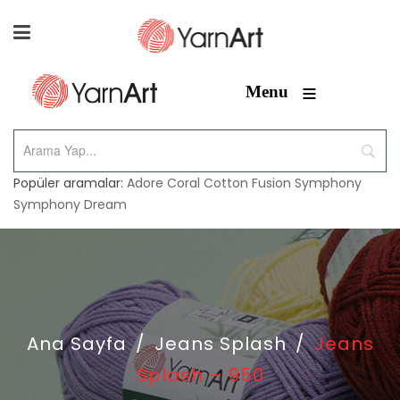
≡
Menu
Popüler aramalar:
Adore
Coral
Cotton Fusion
Symphony
Symphony Dream
Ana Sayfa
/
Jeans Splash
/
Jeans
Splash – 950