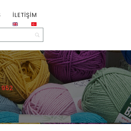
S
İLETIŞIM
 952