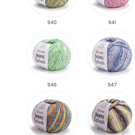
940
941
946
947