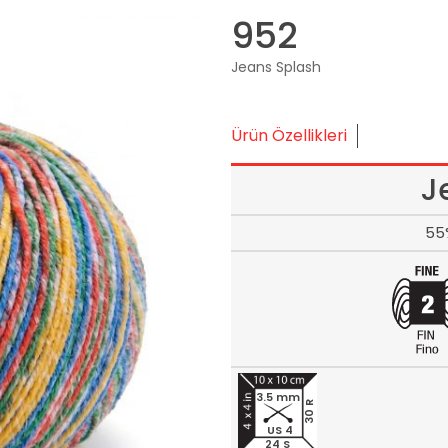
952
Jeans Splash
Ürün Özellikleri
J
55
3.5 mm
30 R
US 4
24 S