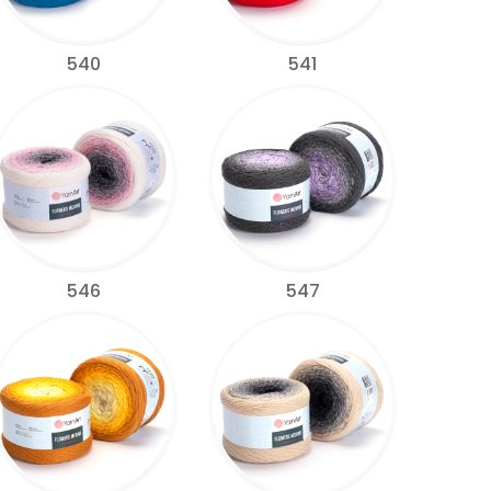
540
541
546
547