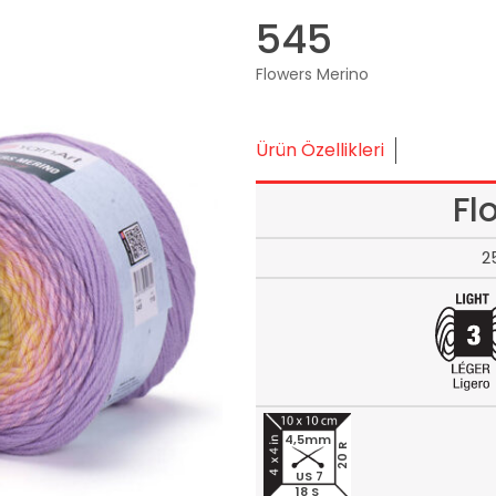
545
Flowers Merino
Ürün Özellikleri
Fl
2
4,5mm
20 R
US 7
18 S