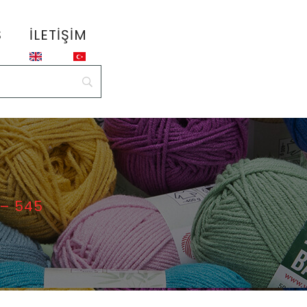
S
İLETIŞIM
 – 545