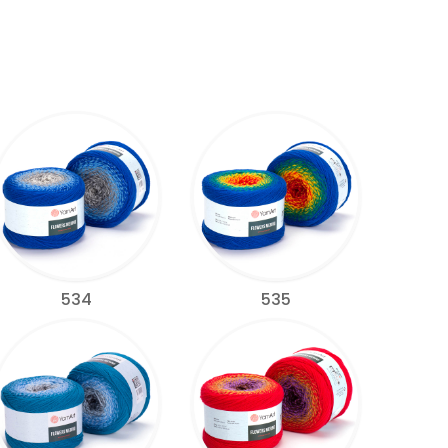
534
535