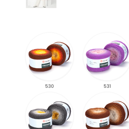
530
531