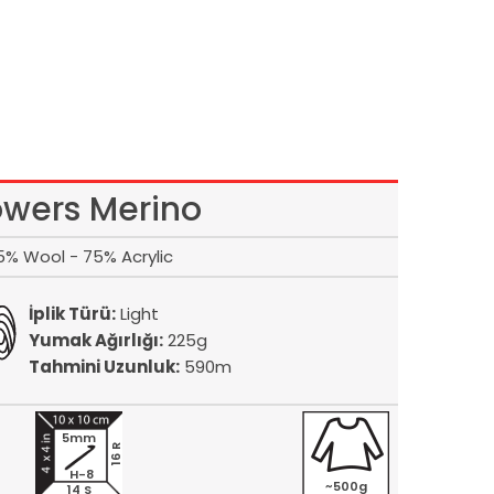
owers Merino
5% Wool - 75% Acrylic
İplik Türü:
Light
Yumak Ağırlığı:
225g
Tahmini Uzunluk:
590m
5mm
16 R
H-8
~500g
14 S