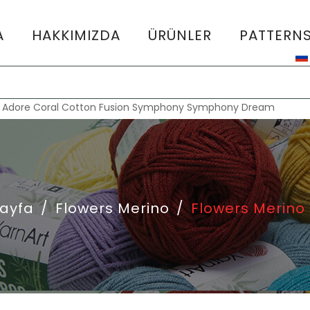
A
HAKKIMIZDA
ÜRÜNLER
PATTERN
:
Adore
Coral
Cotton Fusion
Symphony
Symphony Dream
ayfa
/
Flowers Merino
/
Flowers Merino