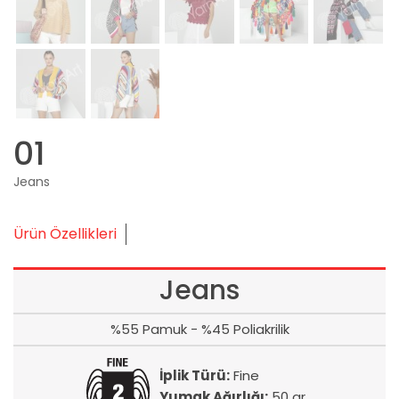
01
Jeans
Ürün Özellikleri
Jeans
%55 Pamuk - %45 Poliakrilik
İplik Türü:
Fine
Yumak Ağırlığı:
50 gr