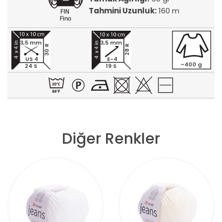
Tahmini Uzunluk:
160 m
3,5 mm
3,5 mm
30 R
28 R
US 4
E-4
~400 g
24 S
19 S
Diğer Renkler