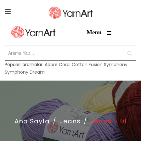
≡
Menu
Popüler aramalar:
Adore
Coral
Cotton Fusion
Symphony
Symphony Dream
Ana Sayfa
/
Jeans
/
Jeans – 01