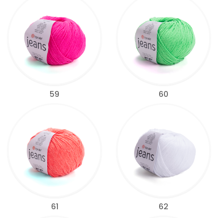
59
60
61
62