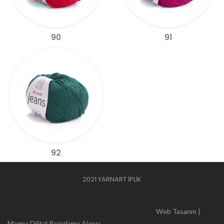
90
91
92
2021 YARNART İPLİK
Web Tasarım |
Magna Dijital Pazarlama Ajansı