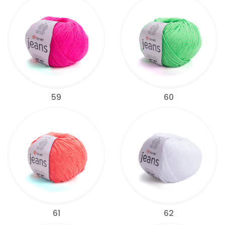
59
60
61
62