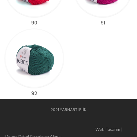
90
91
92
2021 YARNART İPLİK
Web Tasarım |
Magna Dijital Pazarlama Ajansı