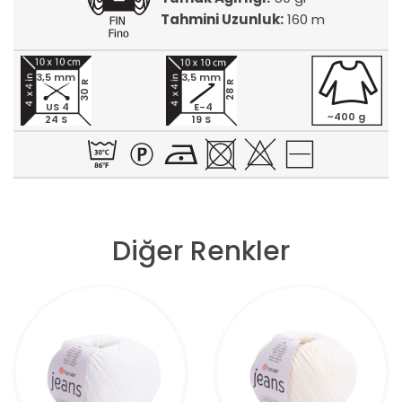
Tahmini Uzunluk:
160 m
3,5 mm
3,5 mm
30 R
28 R
US 4
E-4
~400 g
24 S
19 S
Diğer Renkler