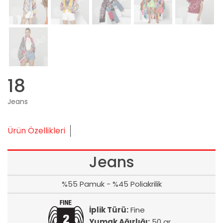
18
Jeans
Ürün Özellikleri
Jeans
%55 Pamuk - %45 Poliakrilik
İplik Türü:
Fine
Yumak Ağırlığı:
50 gr