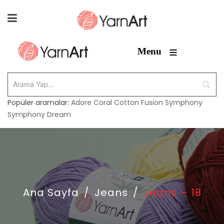
≡
Menu
Popüler aramalar:
Adore
Coral
Cotton Fusion
Symphony
Symphony Dream
Ana Sayfa
/
Jeans
/
Jeans – 18