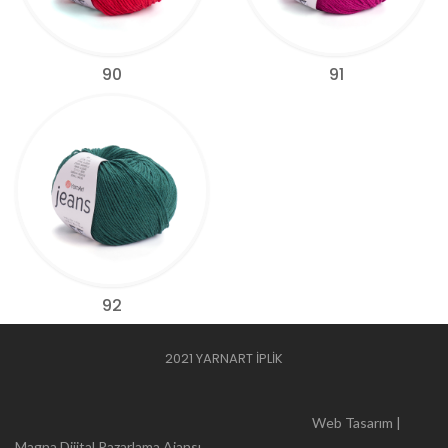
90
91
92
2021 YARNART İPLİK
Web Tasarım |
Magna Dijital Pazarlama Ajansı