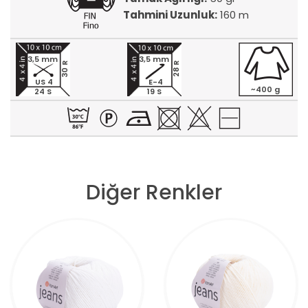
Tahmini Uzunluk:
160 m
3,5 mm
3,5 mm
30 R
28 R
US 4
E-4
~400 g
24 S
19 S
Diğer Renkler