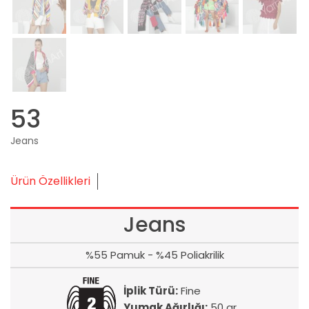
53
Jeans
Ürün Özellikleri
Jeans
%55 Pamuk - %45 Poliakrilik
İplik Türü:
Fine
Yumak Ağırlığı:
50 gr