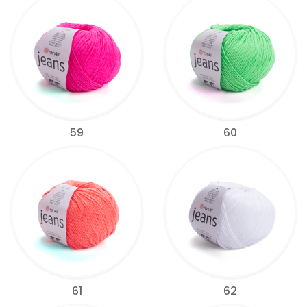
59
60
61
62