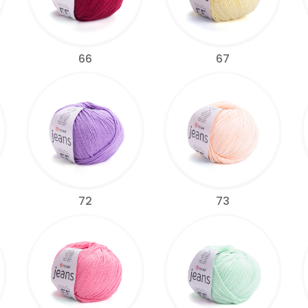
66
67
72
73