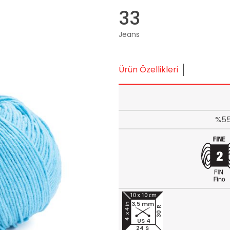
33
Jeans
Ürün Özellikleri
%55
3,5 mm
30 R
US 4
24 S