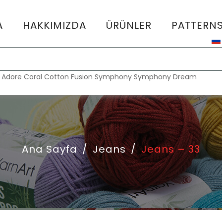
A
HAKKIMIZDA
ÜRÜNLER
PATTERN
:
Adore
Coral
Cotton Fusion
Symphony
Symphony Dream
Ana Sayfa
/
Jeans
/
Jeans – 33