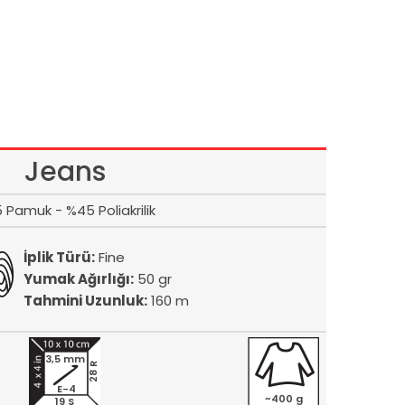
Jeans
 Pamuk - %45 Poliakrilik
İplik Türü:
Fine
Yumak Ağırlığı:
50 gr
Tahmini Uzunluk:
160 m
3,5 mm
28 R
E-4
~400 g
19 S