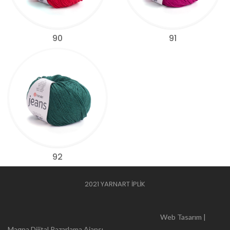
90
91
92
2021 YARNART İPLİK
Web Tasarım |
Magna Dijital Pazarlama Ajansı