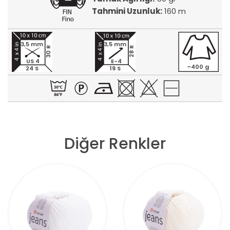
Tahmini Uzunluk:
160 m
3,5 mm
3,5 mm
30 R
28 R
US 4
E-4
~400 g
24 S
19 S
Diğer Renkler