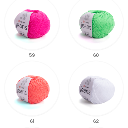
59
60
61
62