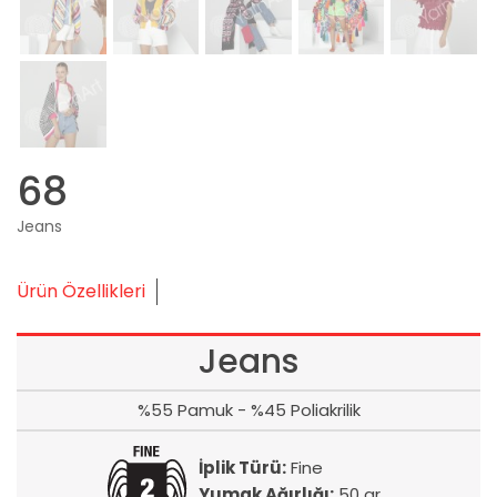
68
Jeans
Ürün Özellikleri
Jeans
%55 Pamuk - %45 Poliakrilik
İplik Türü:
Fine
Yumak Ağırlığı:
50 gr