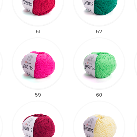
51
52
59
60