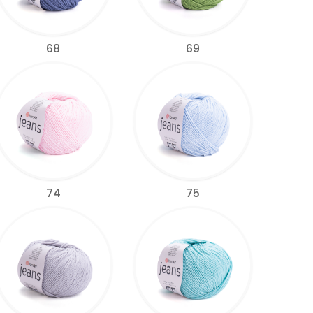
68
69
74
75