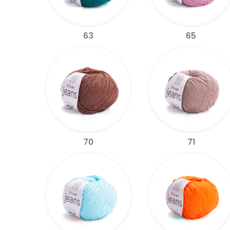
63
65
70
71