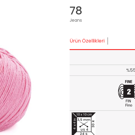
78
Jeans
Ürün Özellikleri
%55
3,5 mm
30 R
US 4
24 S