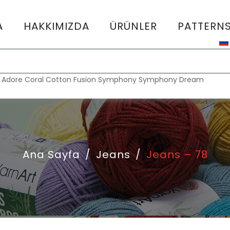
A
HAKKIMIZDA
ÜRÜNLER
PATTERN
:
Adore
Coral
Cotton Fusion
Symphony
Symphony Dream
Ana Sayfa
/
Jeans
/
Jeans – 78