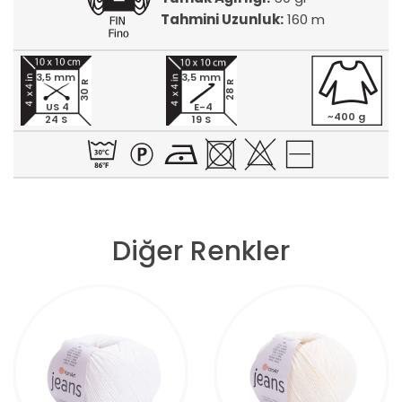
Tahmini Uzunluk:
160 m
3,5 mm
3,5 mm
30 R
28 R
US 4
E-4
~400 g
24 S
19 S
Diğer Renkler