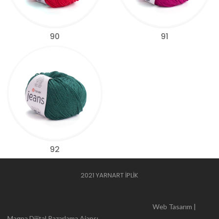
90
91
92
2021 YARNART İPLİK
Web Tasarım |
Magna Dijital Pazarlama Ajansı