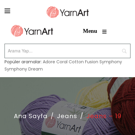
≡
Menu
Popüler aramalar:
Adore
Coral
Cotton Fusion
Symphony
Symphony Dream
Ana Sayfa
/
Jeans
/
Jeans – 19