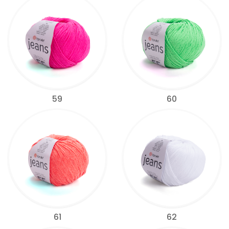
59
60
61
62