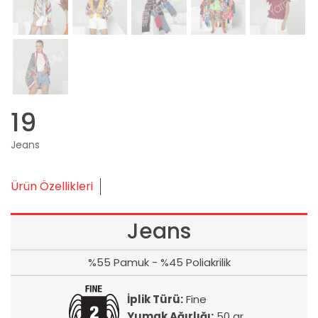
19
Jeans
Ürün Özellikleri
Jeans
%55 Pamuk - %45 Poliakrilik
İplik Türü:
Fine
Yumak Ağırlığı:
50 gr