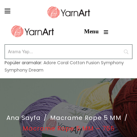
≡
Menu
Popüler aramalar:
Adore
Coral
Cotton Fusion
Symphony
Symphony Dream
Ana Sayfa
/
Macrame Rope 5 MM
/
Macrame Rope 5 MM – 755