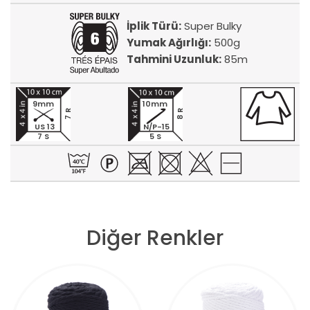
İplik Türü:
Super Bulky
Yumak Ağırlığı:
500g
Tahmini Uzunluk:
85m
9mm
10mm
7 R
8 R
US 13
N/P-15
7 S
5 S
Diğer Renkler