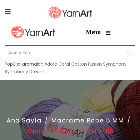
≡
Menu
Popüler aramalar:
Adore
Coral
Cotton Fusion
Symphony
Symphony Dream
Ana Sayfa
/
Macrame Rope 5 MM
/
Macrame Rope 5 MM – 801