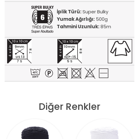
İplik Türü:
Super Bulky
Yumak Ağırlığı:
500g
Tahmini Uzunluk:
85m
9mm
10mm
7 R
8 R
US 13
N/P-15
7 S
5 S
Diğer Renkler