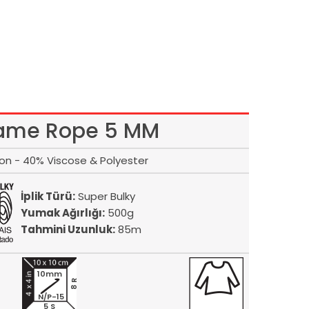
ame Rope 5 MM
on - 40% Viscose & Polyester
İplik Türü:
Super Bulky
Yumak Ağırlığı:
500g
Tahmini Uzunluk:
85m
10mm
8 R
N/P-15
5 S