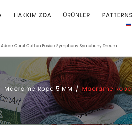
A
HAKKIMIZDA
ÜRÜNLER
PATTERN
:
Adore
Coral
Cotton Fusion
Symphony
Symphony Dream
/
Macrame Rope 5 MM
/
Macrame Rope 