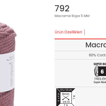
792
Macrame Rope 5 MM
Ürün Özellikleri
Macr
60% Cott
9mm
7 R
US 13
7 S