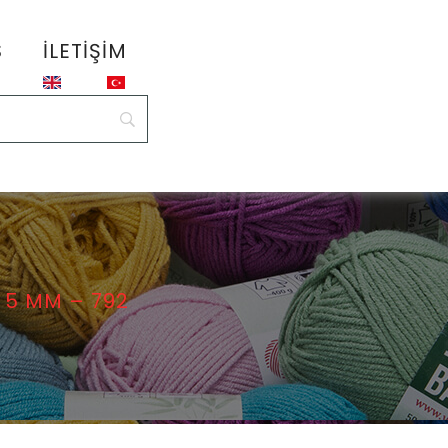
S
İLETIŞIM
5 MM – 792