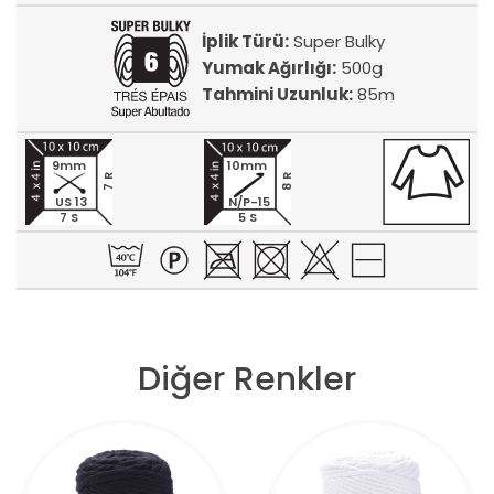
İplik Türü:
Super Bulky
Yumak Ağırlığı:
500g
Tahmini Uzunluk:
85m
9mm
10mm
7 R
8 R
US 13
N/P-15
7 S
5 S
Diğer Renkler