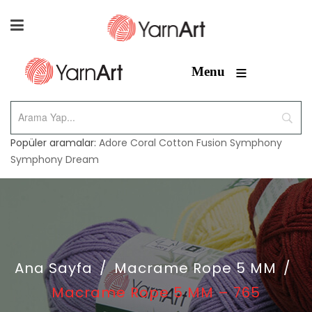
≡
Menu
Popüler aramalar:
Adore
Coral
Cotton Fusion
Symphony
Symphony Dream
Ana Sayfa
/
Macrame Rope 5 MM
/
Macrame Rope 5 MM – 765