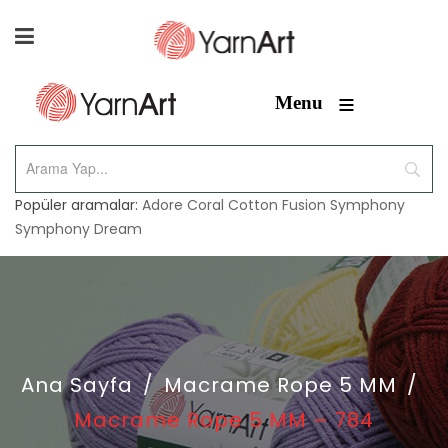
≡
Menu
Popüler aramalar:
Adore
Coral
Cotton Fusion
Symphony
Symphony Dream
Ana Sayfa
/
Macrame Rope 5 MM
/
Macrame Rope 5 MM – 784