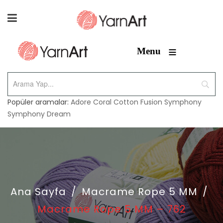
≡
Menu
Popüler aramalar:
Adore
Coral
Cotton Fusion
Symphony
Symphony Dream
Ana Sayfa
/
Macrame Rope 5 MM
/
Macrame Rope 5 MM – 762