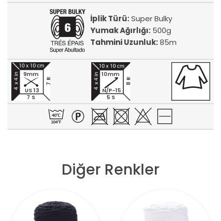
İplik Türü:
Super Bulky
Yumak Ağırlığı:
500g
Tahmini Uzunluk:
85m
9mm
10mm
7 R
8 R
US 13
N/P-15
7 S
5 S
Diğer Renkler