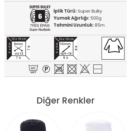
İplik Türü:
Super Bulky
Yumak Ağırlığı:
500g
Tahmini Uzunluk:
85m
9mm
10mm
7 R
8 R
US 13
N/P-15
7 S
5 S
Diğer Renkler