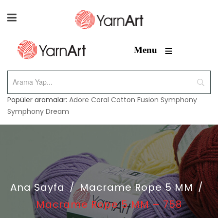
≡
Menu
Popüler aramalar:
Adore
Coral
Cotton Fusion
Symphony
Symphony Dream
Ana Sayfa
/
Macrame Rope 5 MM
/
Macrame Rope 5 MM – 758