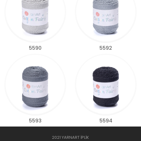
5590
5592
5593
5594
2021 YARNART İPLİK