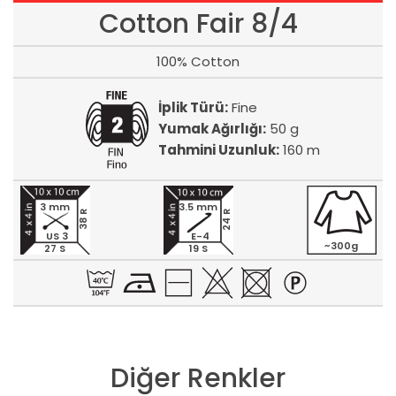
Cotton Fair 8/4
100% Cotton
İplik Türü:
Fine
Yumak Ağırlığı:
50 g
Tahmini Uzunluk:
160 m
3 mm
3.5 mm
24 R
38 R
US 3
E-4
~300g
27 S
19 S
Diğer Renkler