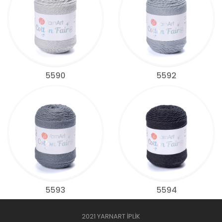
5590
5592
5593
5594
2021 YARNART İPLİK