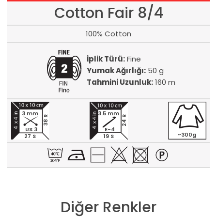
Cotton Fair 8/4
100% Cotton
İplik Türü:
Fine
Yumak Ağırlığı:
50 g
Tahmini Uzunluk:
160 m
3 mm
3.5 mm
24 R
38 R
US 3
E-4
~300g
27 S
19 S
Diğer Renkler