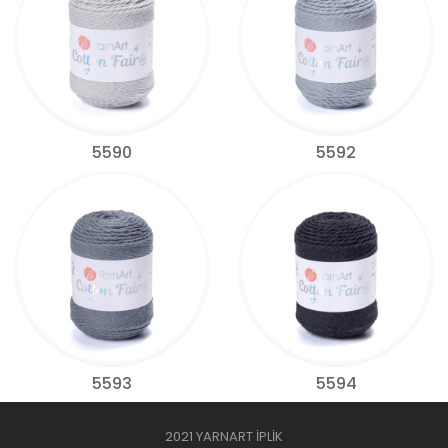
5590
5592
5593
5594
2021 YARNART İPLİK