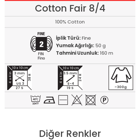
Cotton Fair 8/4
100% Cotton
İplik Türü:
Fine
Yumak Ağırlığı:
50 g
Tahmini Uzunluk:
160 m
3 mm
3.5 mm
24 R
38 R
US 3
E-4
~300g
27 S
19 S
Diğer Renkler