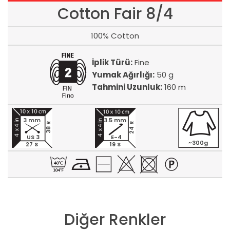
Cotton Fair 8/4
100% Cotton
İplik Türü:
Fine
Yumak Ağırlığı:
50 g
Tahmini Uzunluk:
160 m
3 mm
3.5 mm
24 R
38 R
US 3
E-4
~300g
27 S
19 S
Diğer Renkler