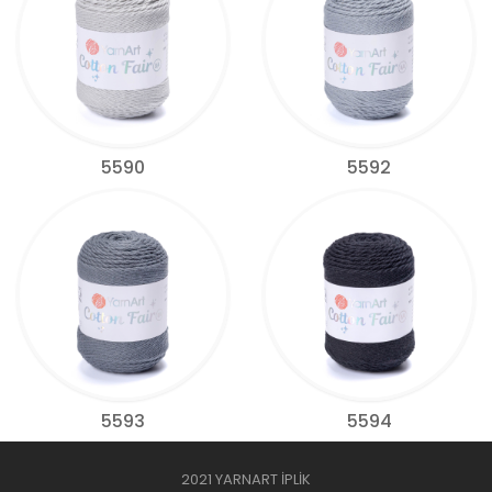
5590
5592
5593
5594
2021 YARNART İPLİK