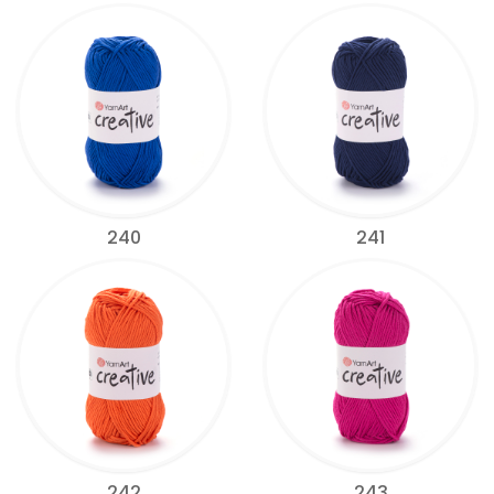
240
241
242
243