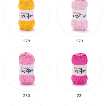
228
229
230
231