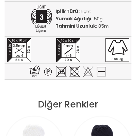
İplik Türü:
Light
Yumak Ağırlığı:
50g
Tahmini Uzunluk:
85m
3,5mm
4mm
32 R
26 R
US 4
F-5
~400g
24 S
20 S
Diğer Renkler