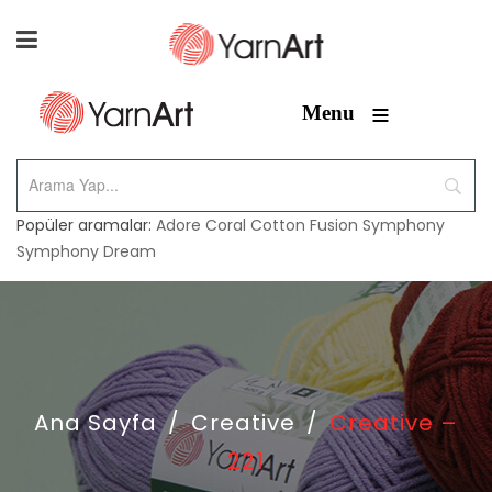
≡
Menu
Popüler aramalar:
Adore
Coral
Cotton Fusion
Symphony
Symphony Dream
Ana Sayfa
/
Creative
/
Creative –
221