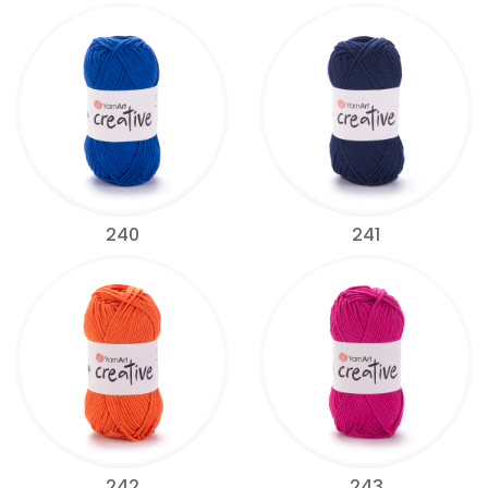
240
241
242
243