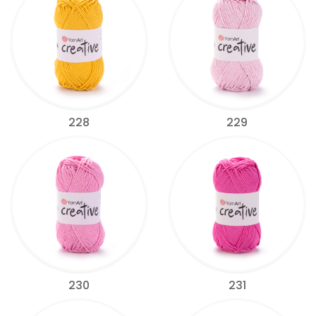
228
229
230
231