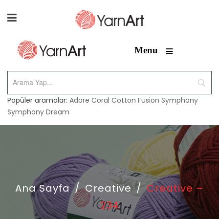
≡
Menu
Popüler aramalar:
Adore
Coral
Cotton Fusion
Symphony
Symphony Dream
Ana Sayfa
/
Creative
/
Creative –
234