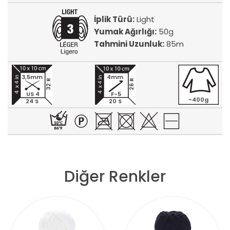
İplik Türü:
Light
Yumak Ağırlığı:
50g
Tahmini Uzunluk:
85m
3,5mm
4mm
32 R
26 R
US 4
F-5
~400g
24 S
20 S
Diğer Renkler