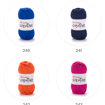
240
241
242
243