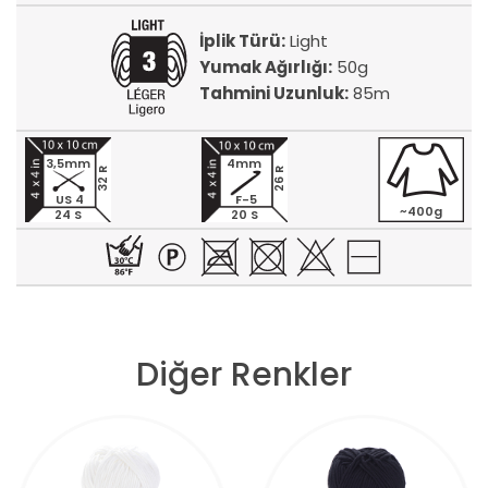
İplik Türü:
Light
Yumak Ağırlığı:
50g
Tahmini Uzunluk:
85m
3,5mm
4mm
32 R
26 R
US 4
F-5
~400g
24 S
20 S
Diğer Renkler