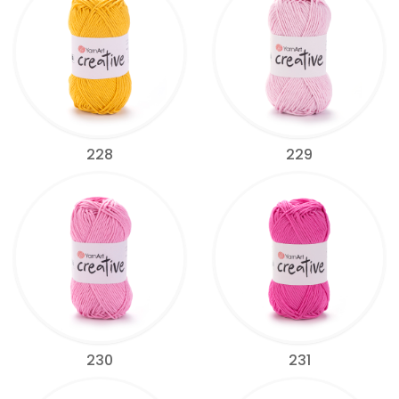
228
229
230
231