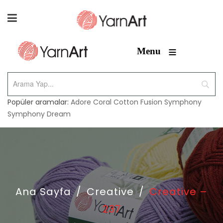
≡
Menu
Popüler aramalar:
Adore
Coral
Cotton Fusion
Symphony
Symphony Dream
Ana Sayfa
/
Creative
/
Creative –
237