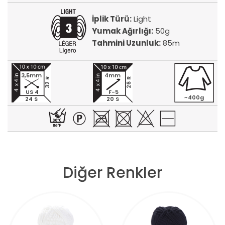
İplik Türü:
Light
Yumak Ağırlığı:
50g
Tahmini Uzunluk:
85m
3,5mm
4mm
32 R
26 R
US 4
F-5
~400g
24 S
20 S
Diğer Renkler