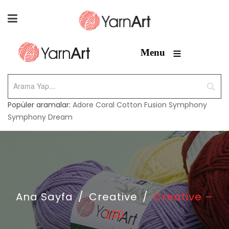
≡
Menu
Popüler aramalar:
Adore
Coral
Cotton Fusion
Symphony
Symphony Dream
Ana Sayfa
/
Creative
/
Creative –
230