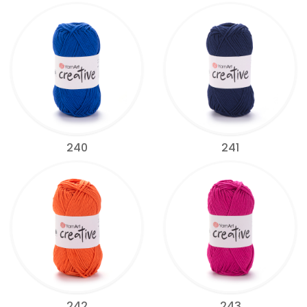
240
241
242
243