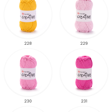
228
229
230
231