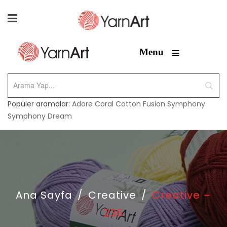
≡
Menu
Popüler aramalar:
Adore
Coral
Cotton Fusion
Symphony
Symphony Dream
Ana Sayfa
/
Creative
/
Creative –
236