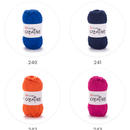
240
241
242
243