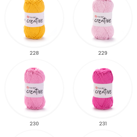
228
229
230
231