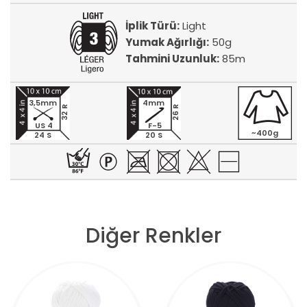
İplik Türü:
Light
Yumak Ağırlığı:
50g
Tahmini Uzunluk:
85m
3,5mm
4mm
32 R
26 R
US 4
F-5
~400g
24 S
20 S
Diğer Renkler