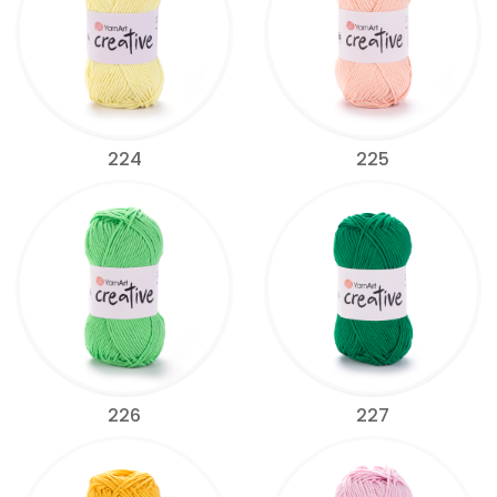
224
225
226
227