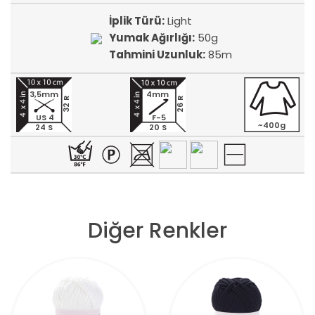
İplik Türü:
Light
Yumak Ağırlığı:
50g
Tahmini Uzunluk:
85m
3,5mm
4mm
32 R
26 R
US 4
F-5
~400g
24 S
20 S
Diğer Renkler