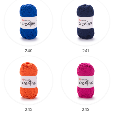
240
241
242
243