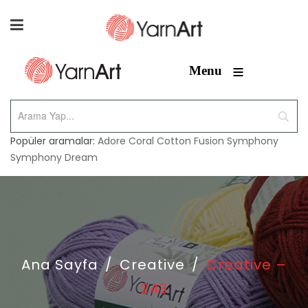
≡
Menu
Popüler aramalar:
Adore
Coral
Cotton Fusion
Symphony
Symphony Dream
Ana Sayfa
/
Creative
/
Creative –
243