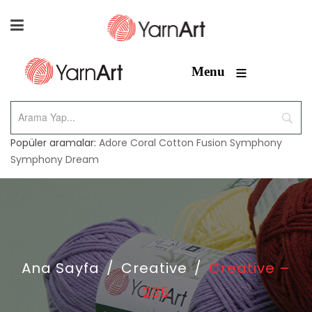
≡
Menu
Popüler aramalar:
Adore
Coral
Cotton Fusion
Symphony
Symphony Dream
Ana Sayfa
/
Creative
/
Creative –
235