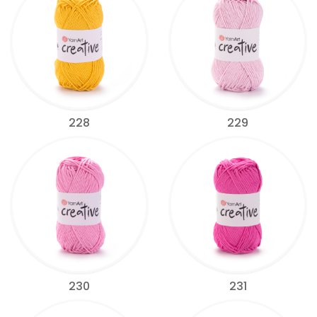
228
229
230
231