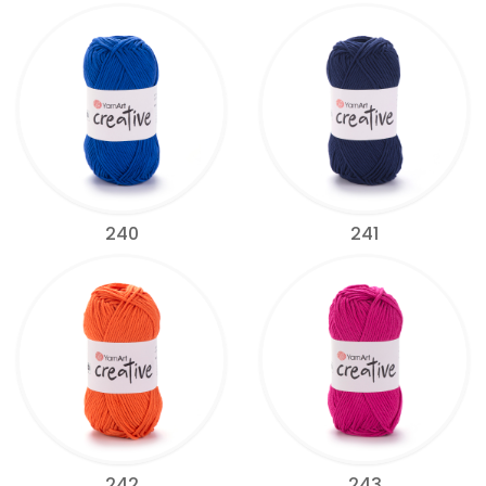
240
241
242
243