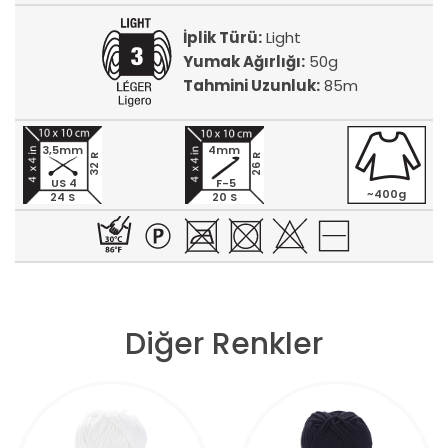
İplik Türü:
Light
Yumak Ağırlığı:
50g
Tahmini Uzunluk:
85m
3,5mm
4mm
32 R
26 R
US 4
F-5
~400g
24 S
20 S
Diğer Renkler