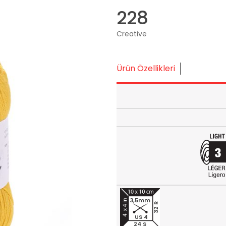
228
Creative
Ürün Özellikleri
3,5mm
32 R
US 4
24 S