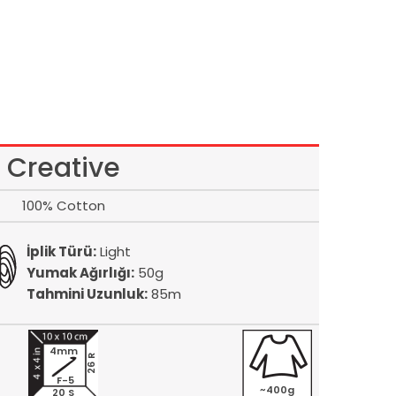
Creative
100% Cotton
İplik Türü:
Light
Yumak Ağırlığı:
50g
Tahmini Uzunluk:
85m
4mm
26 R
F-5
~400g
20 S