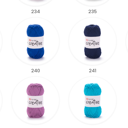
234
235
240
241