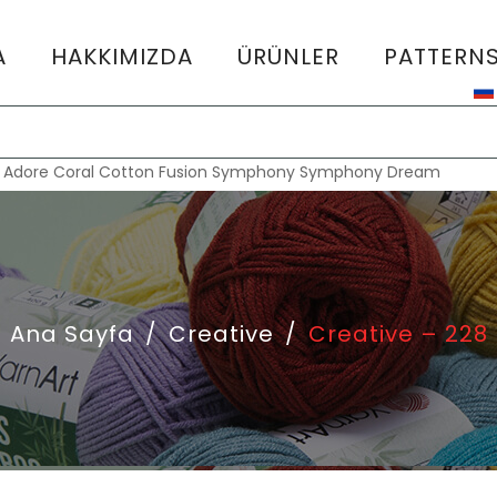
A
HAKKIMIZDA
ÜRÜNLER
PATTERN
:
Adore
Coral
Cotton Fusion
Symphony
Symphony Dream
Ana Sayfa
/
Creative
/
Creative – 228