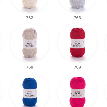
762
763
768
769