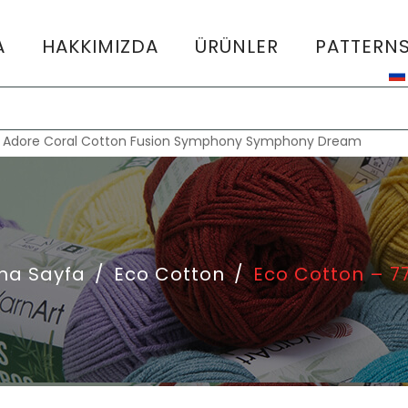
A
HAKKIMIZDA
ÜRÜNLER
PATTERN
:
Adore
Coral
Cotton Fusion
Symphony
Symphony Dream
na Sayfa
/
Eco Cotton
/
Eco Cotton – 7