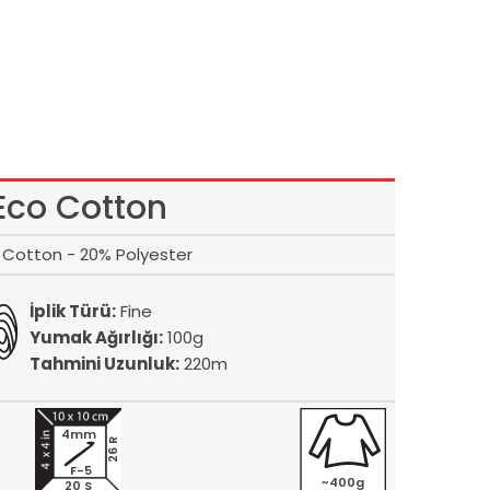
Eco Cotton
Cotton - 20% Polyester
İplik Türü:
Fine
Yumak Ağırlığı:
100g
Tahmini Uzunluk:
220m
4mm
26 R
F-5
~400g
20 S