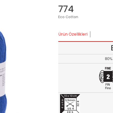
774
Eco Cotton
Ürün Özellikleri
80% 
3,5mm
32 R
US 4
24 S