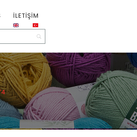
S
İLETIŞIM
74