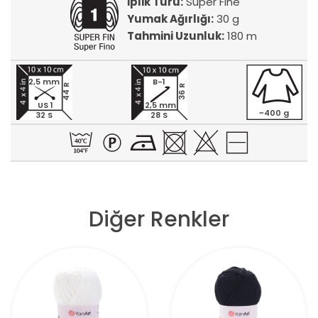
İplik Türü:
Super Fine
Yumak Ağırlığı:
30 g
Tahmini Uzunluk:
180 m
2,5 mm
B-1
44 R
36 R
US 1
2,5 mm
~400 g
32 S
28 S
Diğer Renkler