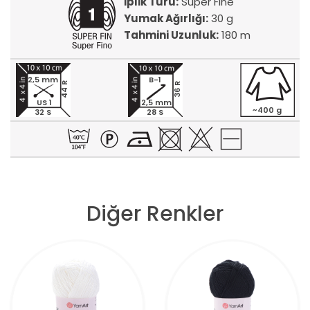
İplik Türü:
Super Fine
Yumak Ağırlığı:
30 g
Tahmini Uzunluk:
180 m
2,5 mm
B-1
44 R
36 R
US 1
2,5 mm
~400 g
32 S
28 S
Diğer Renkler