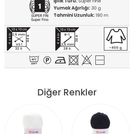
İplik Türü:
Super Fine
Yumak Ağırlığı:
30 g
Tahmini Uzunluk:
180 m
2,5 mm
B-1
44 R
36 R
US 1
2,5 mm
~400 g
32 S
28 S
Diğer Renkler