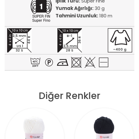
İplik Türü:
Super Fine
Yumak Ağırlığı:
30 g
Tahmini Uzunluk:
180 m
2,5 mm
B-1
44 R
36 R
US 1
2,5 mm
~400 g
32 S
28 S
Diğer Renkler