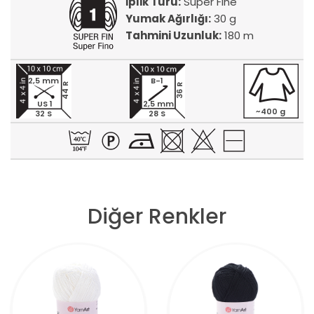
İplik Türü:
Super Fine
Yumak Ağırlığı:
30 g
Tahmini Uzunluk:
180 m
2,5 mm
B-1
44 R
36 R
US 1
2,5 mm
~400 g
32 S
28 S
Diğer Renkler