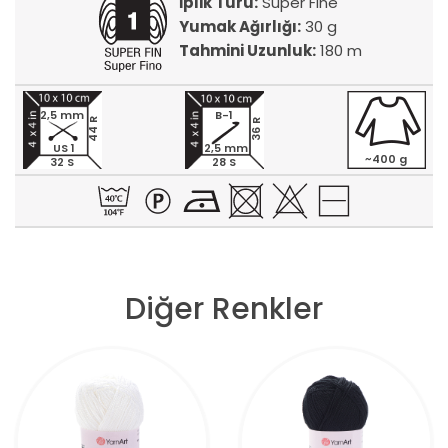
İplik Türü:
Super Fine
Yumak Ağırlığı:
30 g
Tahmini Uzunluk:
180 m
2,5 mm
B-1
44 R
36 R
US 1
2,5 mm
~400 g
32 S
28 S
Diğer Renkler