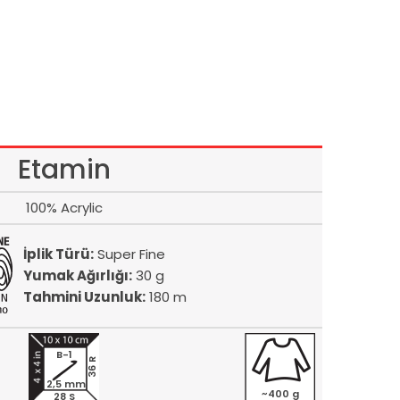
Etamin
100% Acrylic
İplik Türü:
Super Fine
Yumak Ağırlığı:
30 g
Tahmini Uzunluk:
180 m
B-1
36 R
2,5 mm
~400 g
28 S