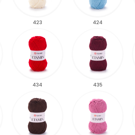
423
424
434
435