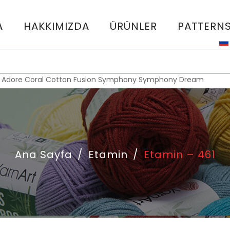
A
HAKKIMIZDA
ÜRÜNLER
PATTERN
:
Adore
Coral
Cotton Fusion
Symphony
Symphony Dream
Ana Sayfa
/
Etamin
/
Etamin – 461