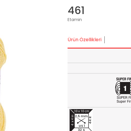
461
Etamin
Ürün Özellikleri
2,5 mm
44 R
US 1
32 S