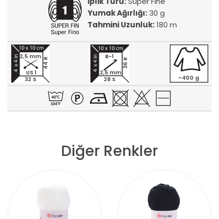
İplik Türü:
Super Fine
Yumak Ağırlığı:
30 g
Tahmini Uzunluk:
180 m
2,5 mm
B-1
44 R
36 R
US 1
2,5 mm
~400 g
32 S
28 S
Diğer Renkler