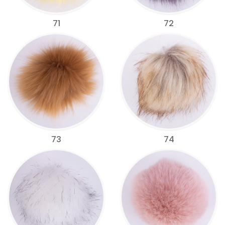
71
72
73
74