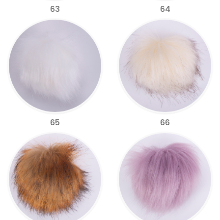
63
64
65
66