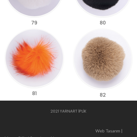
79
80
81
82
2021 YARNART İPLİK
Web Tasarım |