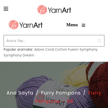
≡
Menu
Popüler aramalar:
Adore
Coral
Cotton Fusion
Symphony
Symphony Dream
Ana Sayfa
/
Furry Pompons
/
Furry
Pompons – 58