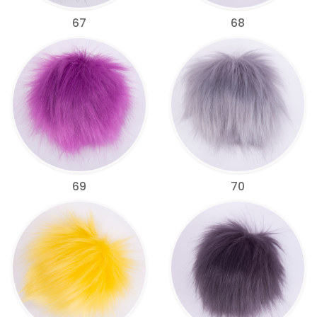
67
68
69
70