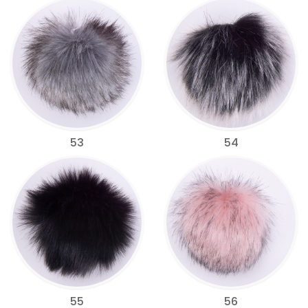
53
54
55
56