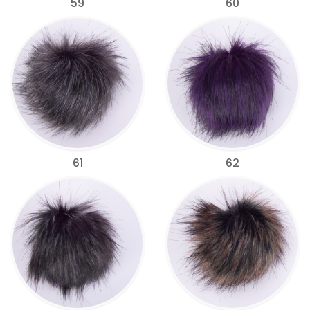
59
60
61
62