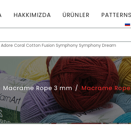
A
HAKKIMIZDA
ÜRÜNLER
PATTERN
:
Adore
Coral
Cotton Fusion
Symphony
Symphony Dream
Macrame Rope 3 mm
/
Macrame Rope