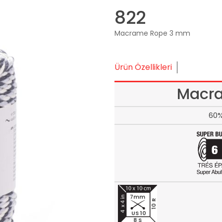
822
Macrame Rope 3 mm
Ürün Özellikleri
Macr
60%
7mm
10 R
US 10
8 S