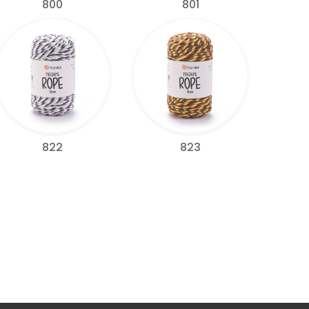
800
801
822
823