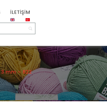
S
İLETIŞIM
 3 mm – 822