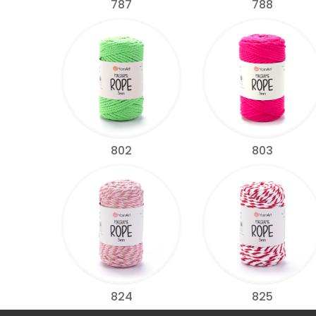
787
788
802
803
824
825