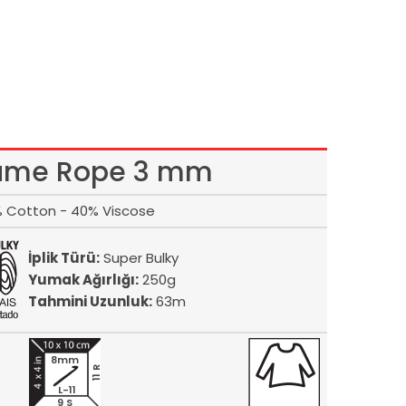
ame Rope 3 mm
 Cotton - 40% Viscose
İplik Türü:
Super Bulky
Yumak Ağırlığı:
250g
Tahmini Uzunluk:
63m
8mm
11 R
L-11
9 S