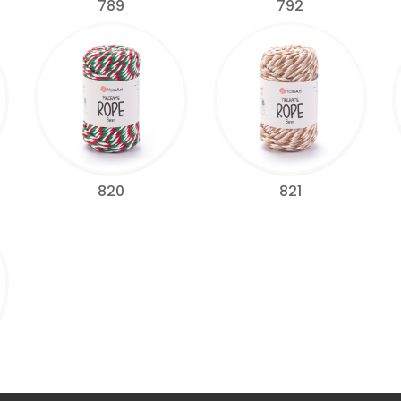
789
792
820
821