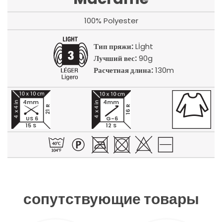
100% Polyester
Тип пряжи:
Lİght
Лучший вес:
90g
Расчетная длина:
130m
4mm
4mm
21 R
16 R
US 6
G-6
15 S
12 S
сопутствующие товары