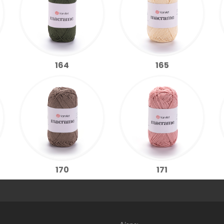
164
165
170
171
Web Tasarım | 