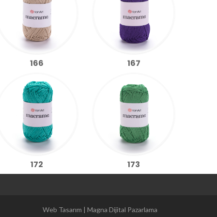
166
167
172
173
Magna Dijital Pazarlama