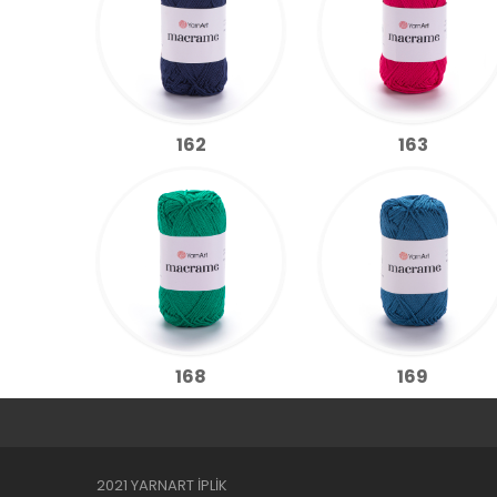
162
163
168
169
2021 YARNART İPLİK