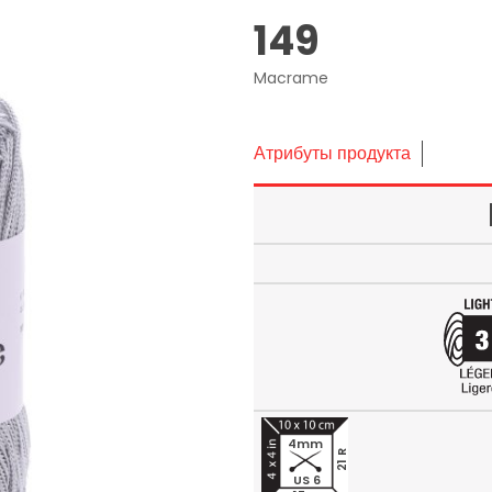
149
Macrame
Атрибуты продукта
4mm
21 R
US 6