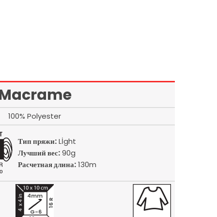
Macrame
100% Polyester
Тип пряжи:
Lİght
Лучший вес:
90g
Расчетная длина:
130m
4mm
16 R
G-6