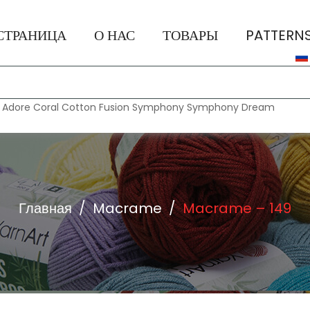
СТРАНИЦА
О НАС
ТОВАРЫ
PATTERN
:
Adore
Coral
Cotton Fusion
Symphony
Symphony Dream
Главная
/
Macrame
/
Macrame – 149