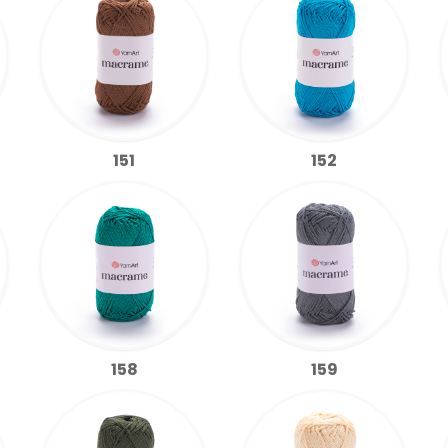
151
152
158
159