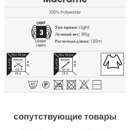
100% Polyester
Тип пряжи:
Lİght
Лучший вес:
90g
Расчетная длина:
130m
4mm
4mm
21 R
16 R
US 6
G-6
15 S
12 S
сопутствующие товары